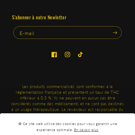
S'abonner à notre Newletter
E-mail
Facebook
Instagram
TikTok
Les produits commercialisés sont conformes à la
réglementation française et présentent un taux de THC
inférieur à 0,3 %. Ils ne peuvent en aucun cas être
considérés comme des médicaments et ne sont pas destinés
à un usage thérapeutique. Le revendeur est responsable du
respect des obligations légales relatives à la distribution et
à l’information du consommateur final. Produits réservés à la
🍪 Ce site web utilise des cookies pour vous garantir une
vente aux adultes.
expérience optimale.
En savoir plus