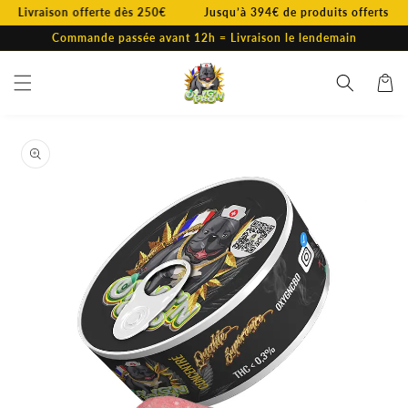
et
Livraison offerte dès 250€
Jusqu’à 394€ de produits offerts
passer
au
Commande passée avant 12h = Livraison le lendemain
contenu
Panier
Passer aux
informations
produits