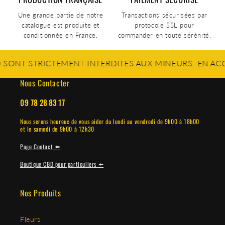
Une grande partie de notre
Transactions sécurisées par
catalogue est produite et
protocole SSL pour
conditionnée en France.
commander en toute sérénité.
TRICTEMENT INTERDITES AUX MINEURS. EN ACCÉDANT À
Nous Contacter
09 78 28 83 17
Nous serons heureux de vous aider du lundi au vendredi de 9h00 à 18h00
et le samedi de 9h00 à 12h30
Page Contact ⬅️
Boutique CBD pour particuliers ⬅️
Nos Produits
Fleurs