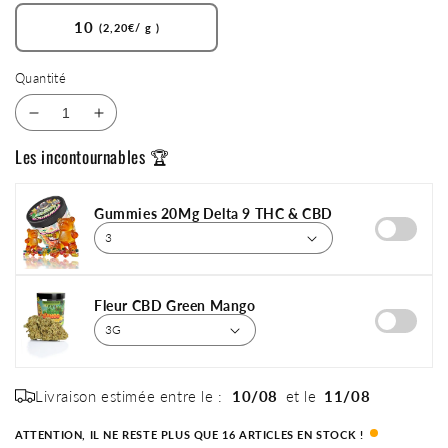
10
(2,20€/ g )
Quantité
Réduire
Augmenter
la
la
Les incontournables 🏆
quantité
quantité
de
de
PinkRock
PinkRock
Gummies 20Mg Delta 9 THC & CBD
CBD
CBD
Fleur CBD Green Mango
Livraison estimée entre le :
10/08
et le
11/08
ATTENTION, IL NE RESTE PLUS QUE 16 ARTICLES EN STOCK !