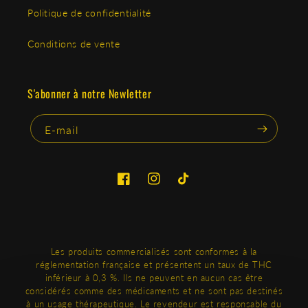
Avec OXYG'N CBD, vous accédez aux meilleures ventes du
Politique de confidentialité
marché CBD, sélectionnées pour leur efficacité et leur
rentabilité.
Conditions de vente
Nous vous proposons des produits fiables, disponibles et adaptés
aux exigences du terrain.
S'abonner à notre Newletter
Notre objectif est simple : vous aider à vendre plus, avec moins
E-mail
de risque, et construire une activité stable et performante sur le
long terme.
Facebook
Instagram
TikTok
Les produits commercialisés sont conformes à la
réglementation française et présentent un taux de THC
inférieur à 0,3 %. Ils ne peuvent en aucun cas être
considérés comme des médicaments et ne sont pas destinés
à un usage thérapeutique. Le revendeur est responsable du