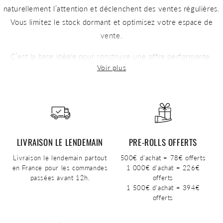
naturellement l’attention et déclenchent des ventes régulières.
Vous limitez le stock dormant et optimisez votre espace de
vente.
C’est la base idéale pour construire une offre performante.
Une sélection validée sur le terrain
Nos meilleures ventes ne reposent pas sur des tendances
passagères. Elles sont issues de retours concrets de revendeurs,
d’analyses de rotation et d’observations en boutique.
LIVRAISON LE LENDEMAIN
PRE-ROLLS OFFERTS
Chaque produit a été sélectionné pour sa capacité à séduire les
Livraison le lendemain partout
500€ d'achat = 78€ offerts
clients, à générer des ventes et à fidéliser sur le long terme.
en France pour les commandes
1 000€ d'achat = 226€
passées avant 12h.
offerts
Vous travaillez avec des références fiables, sans prise de risque.
1 500€ d'achat = 394€
offerts
Des produits faciles à vendre, sans effort