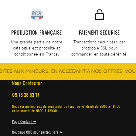
PRODUCTION FRANÇAISE
PAIEMENT SÉCURISÉ
Une grande partie de notre
Transactions sécurisées par
catalogue est produite et
protocole SSL pour
conditionnée en France.
commander en toute sérénité.
AUX MINEURS. EN ACCÉDANT À NOS OFFRES, VOUS CONF
Nous Contacter
09 78 28 83 17
Nous serons heureux de vous aider du lundi au vendredi de 9h00 à 18h00
et le samedi de 9h00 à 12h30
Page Contact ⬅️
Boutique CBD pour particuliers ⬅️