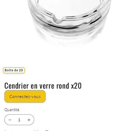
Boîte de 20
Cendrier en verre rond x20
Connectez-vous
Quantité
Réduire
Augmenter
la
la