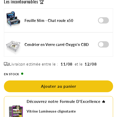
Les incontournables 🏆
quantité
quantité
de
de
Cendrier
Cendrier
en
en
Feuille Slim - Chat roule x50
verre
verre
rond
rond
x20
x20
Cendrier en Verre carré Oxygn'n CBD
Livraison estimée entre le :
11/08
et le
12/08
EN STOCK
Ajouter au panier
Découvrez notre Formule D'Excellence 🔥
Vitrine Lumineuse clignotante