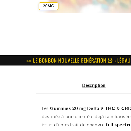
20MG
🍬 LE BONBON NOUVELLE GÉNÉRATION 🧸 : LÉGAUX, GOUR
Description
Les
Gummies 20 mg Delta 9 THC &
CB
destinée à une clientèle déjà familiaris
issus d’un extrait de chanvre
full spect