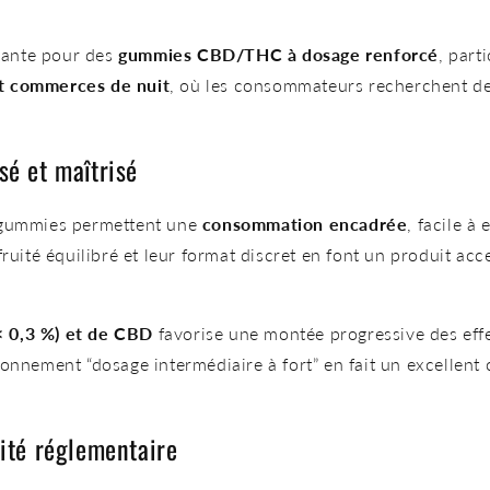
sante pour des
gummies CBD/THC à dosage renforcé
, part
et commerces de nuit
, où les consommateurs recherchent des
sé et maîtrisé
s gummies permettent une
consommation encadrée
, facile à
fruité équilibré et leur format discret en font un produit acc
.
< 0,3 %) et de CBD
favorise une montée progressive des eff
tionnement “dosage intermédiaire à fort” en fait un excelle
mité réglementaire