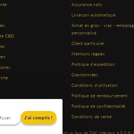
ente
Assurance colis
Livraison automatique
les
Achat en gros - vrac - emballa
personnalisé
 de CBD
Client particulier
es
Mentions légales
Pen
Politique d'expédition
oires
Coordonnées
rche
Conditions d'utilisation
Politique de remboursement
Politique de confidentialité
Conditions de vente
fuser
J'ai compris !
glementation française et présentent un taux de THC inférieur à 0,3 %