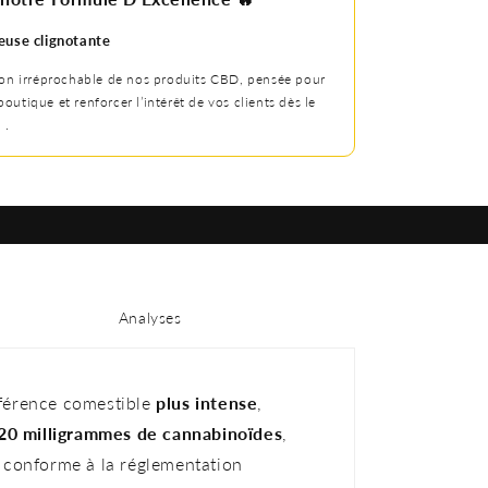
euse clignotante
on irréprochable de nos produits CBD, pensée pour
 boutique et renforcer l’intérêt de vos clients dès le
 .
Analyses
éférence comestible
plus intense
,
20
milligrammes
de cannabinoïdes
,
 conforme à la réglementation