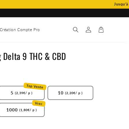
Jusqu’à 394€ 
Connexion
Panier
Création Compte Pro
 Delta 9 THC & CBD
Top Vente
5
10
(2,39€/ p )
(2,20€/ p )
Vrac
1000
(1,80€/ p )