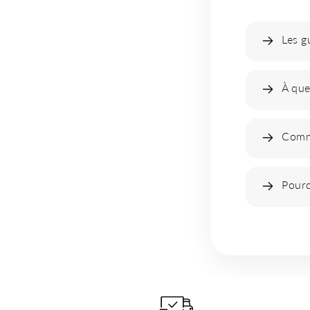
Les g
À que
Comme
Pourq