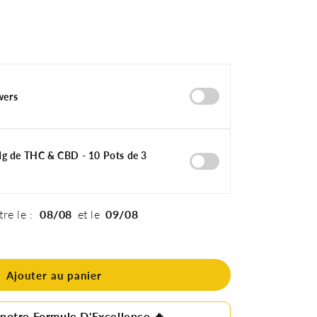
wers
 de THC & CBD - 10 Pots de 3
tre le :
08/08
et le
09/08
Ajouter au panier
notre Formule D'Excellence 🔥