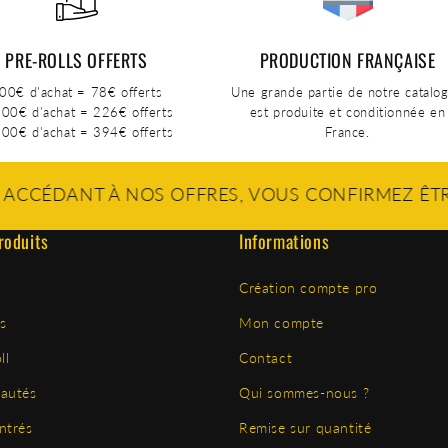
PRE-ROLLS OFFERTS
PRODUCTION FRANÇAISE
00€ d'achat = 78€ offerts
Une grande partie de notre catalo
00€ d'achat = 226€ offerts
est produite et conditionnée en
00€ d'achat = 394€ offerts
France.
À NOS OFFRES, VOUS CONFIRMEZ ÊTRE ÂGÉ DE P
roduits
Informations
Création compte pro
s
Mon compte
ll
Contact
autés
Qui sommes-nous ?
ntrés
Remise sur quantité