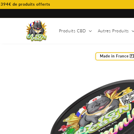
et
de produits offerts
passer
au
contenu
Produits CBD
Autres Produits
Made in France 🇫
Passer aux
informations
produits