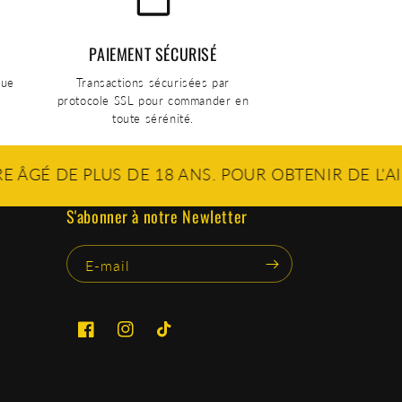
PAIEMENT SÉCURISÉ
gue
Transactions sécurisées par
protocole SSL pour commander en
toute sérénité.
LUS DE 18 ANS. POUR OBTENIR DE L'AIDE DANS 
S'abonner à notre Newletter
E-mail
Facebook
Instagram
TikTok