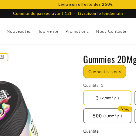
Livraison offerte dès 250€
Commande passée avant 12h = Livraison le lendemain
Nouveautés
Top Vente
Promotions
Nous Contacter
Gummies 20Mg
🇷
Connectez-vous
Quantité:
3
3
(2,98€/ p )
Vrac
500
(1,89€/ p )
Quantité