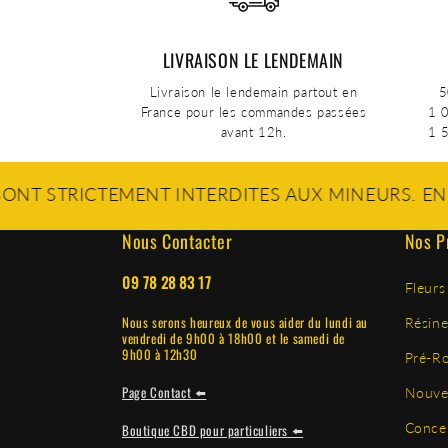
LIVRAISON LE LENDEMAIN
Livraison le lendemain partout en
5
France pour les commandes passées
1 0
avant 12h.
1 5
TEMENT INTERDITES AUX MINEURS. EN ACCÉDANT 
Nous Contacter
Nos P
09 78 28 83 17
Fleurs
Nous serons heureux de vous aider du lundi au
Résine
vendredi de 9h00 à 18h00 et le samedi de
9h00 à 12h30
Pré-Ro
Page Contact ⬅️
Nouve
Conce
Boutique CBD pour particuliers ⬅️