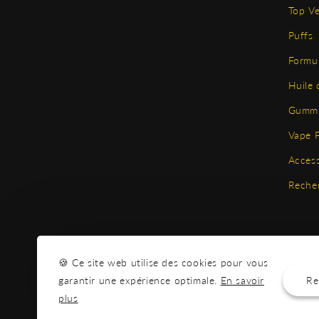
Top V
Puffs
Formu
Huile
Gummi
Vape 
Access
Reche
🍪 Ce site web utilise des cookies pour vous
Re
garantir une expérience optimale.
En savoir
plus
Les produits commercialisés sont conformes à la ré