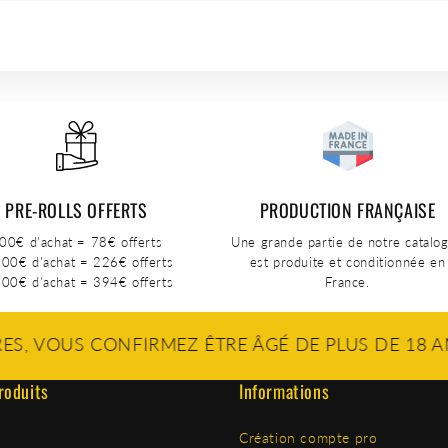
PRE-ROLLS OFFERTS
PRODUCTION FRANÇAISE
00€ d'achat = 78€ offerts
Une grande partie de notre catalo
00€ d'achat = 226€ offerts
est produite et conditionnée en
00€ d'achat = 394€ offerts
France.
NFIRMEZ ÊTRE ÂGÉ DE PLUS DE 18 ANS. POUR O
roduits
Informations
Création compte pro