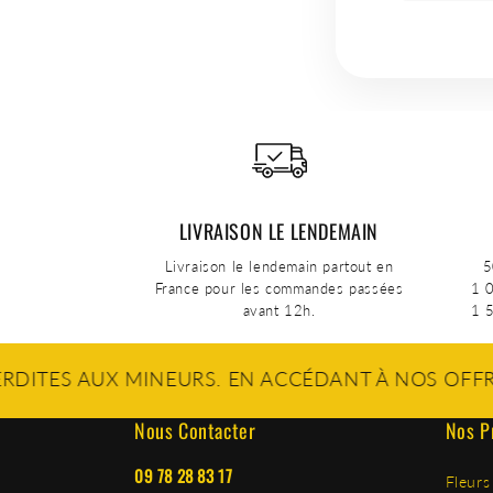
LIVRAISON LE LENDEMAIN
Livraison le lendemain partout en
5
France pour les commandes passées
1 0
avant 12h.
1 5
 MINEURS. EN ACCÉDANT À NOS OFFRES, VOUS CO
Nous Contacter
Nos P
09 78 28 83 17
Fleurs