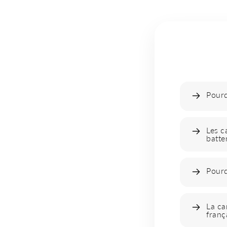
Pour
Les c
batte
Pourq
La ca
franç