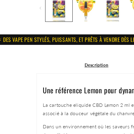
VAPE PEN STYLÉS, PUISSANTS, ET PRÊTS À VENDRE DÈS LE DÉBA
Description
Une référence Lemon pour dynam
La cartouche eliquide CBD Lemon 2 ml est
associé à la douceur végétale du chanvre
Dans un environnement où les saveurs fru