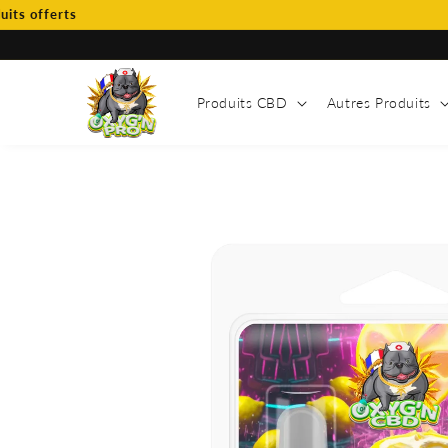
et
ferts
passer
au
contenu
Produits CBD
Autres Produits
Passer aux
informations
produits