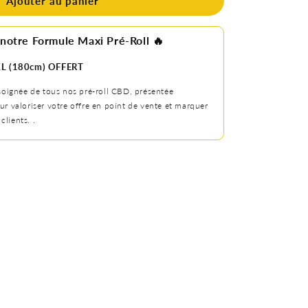
Ajouter au panier
notre Formule Maxi Pré-Roll 🔥
XL (180cm) OFFERT
soignée de tous nos pré-roll CBD, présentée
r valoriser votre offre en point de vente et marquer
 clients. .