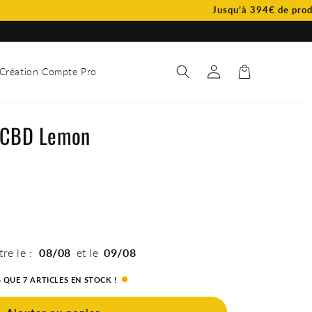
Jusqu’à 394€ de produits of
Connexion
Panier
Création Compte Pro
 CBD Lemon
tre le :
08/08
et le
09/08
S QUE 7 ARTICLES EN STOCK !