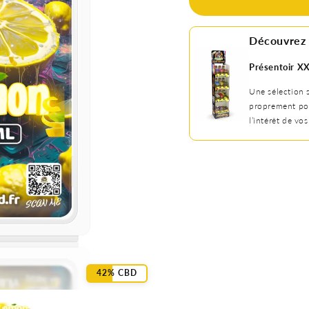
CBD
CBD
Lemon
Lemon
Découvrez 
Présentoir X
Une sélection 
proprement pou
l’intérêt de vos
42% CBD