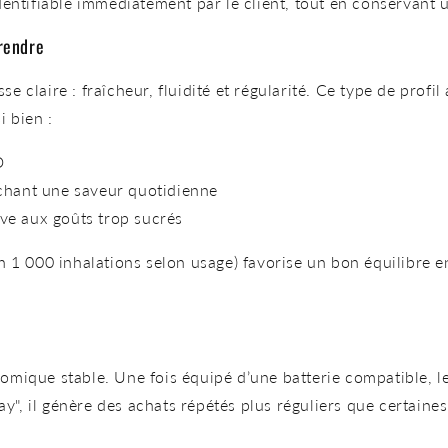
dentifiable immédiatement par le client, tout en conservant u
rendre
claire : fraîcheur, fluidité et régularité. Ce type de profil 
i bien :
D
chant une saveur quotidienne
ive aux goûts trop sucrés
n 1 000 inhalations selon usage) favorise un bon équilibre e
mique stable. Une fois équipé d’une batterie compatible, le
day", il génère des achats répétés plus réguliers que certai