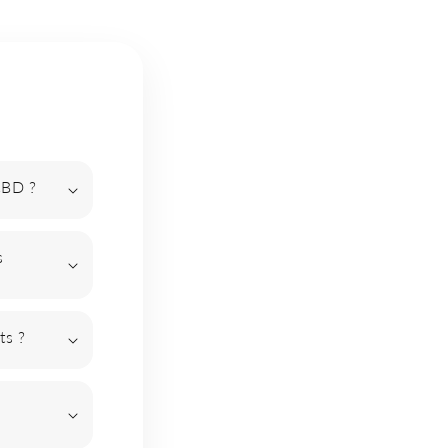
CBD ?
s
ts ?