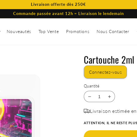
Livraison offerte dès 250€
Commande passée avant 12h = Livraison le lendemain
Nouveautés
Top Vente
Promotions
Nous Contacter
Cartouche 2ml
Connectez-vous
Quantité
Réduire
Augmenter
la
la
Livraison estimée en
quantité
quantité
de
de
ATTENTION, IL NE RESTE PLU
Cartouche
Cartouche
2ml
2ml