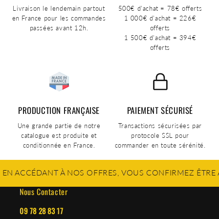
Livraison le lendemain partout
500€ d'achat = 78€ offerts
en France pour les commandes
1 000€ d'achat = 226€
passées avant 12h.
offerts
1 500€ d'achat = 394€
offerts
PRODUCTION FRANÇAISE
PAIEMENT SÉCURISÉ
Une grande partie de notre
Transactions sécurisées par
catalogue est produite et
protocole SSL pour
conditionnée en France.
commander en toute sérénité.
DANT À NOS OFFRES, VOUS CONFIRMEZ ÊTRE ÂGÉ DE PL
Nous Contacter
09 78 28 83 17