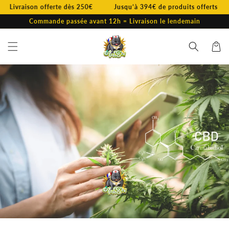
et
Livraison offerte dès 250€
Jusqu’à 394€ de produits offerts
passer
au
Commande passée avant 12h = Livraison le lendemain
contenu
Panier