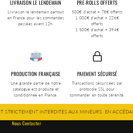
LIVRAISON LE LENDEMAIN
PRE-ROLLS OFFERTS
Livraison le lendemain partout
500€ d'achat = 78€ offerts
en France pour les commandes
1 000€ d'achat = 226€
passées avant 12h.
offerts
1 500€ d'achat = 394€
offerts
PRODUCTION FRANÇAISE
PAIEMENT SÉCURISÉ
Une grande partie de notre
Transactions sécurisées par
catalogue est produite et
protocole SSL pour
conditionnée en France.
commander en toute sérénité.
EMENT INTERDITES AUX MINEURS. EN ACCÉDANT À NOS 
Nous Contacter