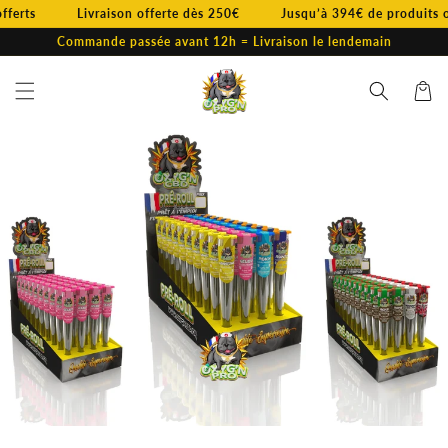
et
ferts
Livraison offerte dès 250€
Jusqu’à 394€ de produits of
passer
au
Commande passée avant 12h = Livraison le lendemain
contenu
Panier