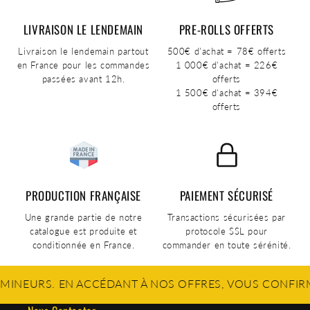
LIVRAISON LE LENDEMAIN
PRE-ROLLS OFFERTS
Livraison le lendemain partout
500€ d'achat = 78€ offerts
en France pour les commandes
1 000€ d'achat = 226€
passées avant 12h.
offerts
1 500€ d'achat = 394€
offerts
PRODUCTION FRANÇAISE
PAIEMENT SÉCURISÉ
Une grande partie de notre
Transactions sécurisées par
catalogue est produite et
protocole SSL pour
conditionnée en France.
commander en toute sérénité.
. EN ACCÉDANT À NOS OFFRES, VOUS CONFIRMEZ ÊTRE 